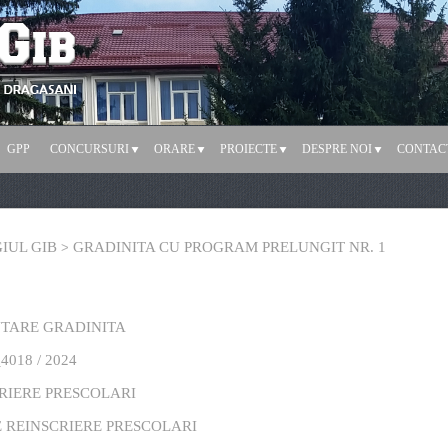
GPP
CONCURSURI
ORARE
PROIECTE
DESPRE NOI
CONTAC
IUL GIB
GRADINITA CU PROGRAM PRELUNGIT NR. 1
>
TARE GRADINITA
018 / 2024
RIERE PRESCOLARI
 REINSCRIERE PRESCOLARI