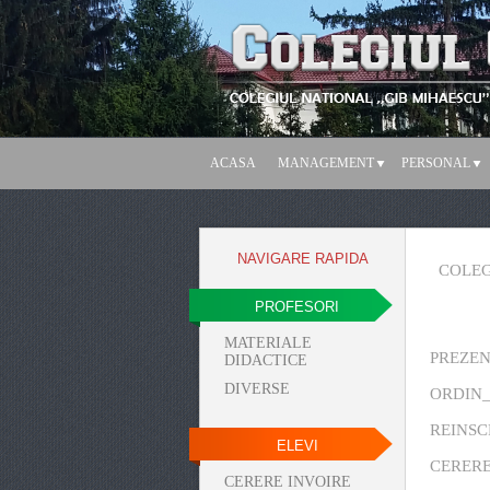
ACASA
MANAGEMENT
PERSONAL
NAVIGARE RAPIDA
COLEG
PROFESORI
MATERIALE
PREZEN
DIDACTICE
DIVERSE
ORDIN_4
REINSC
ELEVI
CERERE
CERERE INVOIRE