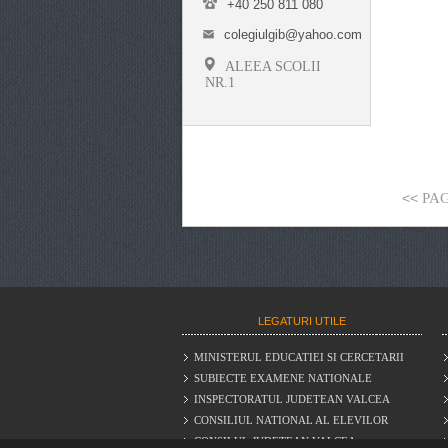
+40 250 811 080
colegiulgib@yahoo.com
ALEEA SCOLII
NR.1
<<
PA
LEGATURI UTILE
MINISTERUL EDUCATIEI SI CERCETARII
SUBIECTE EXAMENE NATIONALE
INSPECTORATUL JUDETEAN VALCEA
CONSILIUL NATIONAL AL ELEVILOR
CONSILUL JUDETEAN VALCEA