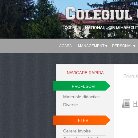
ACASA
MANAGEMENT
PERSONAL
NAVIGARE RAPIDA
Colegiul
PROFESORI
Materiale didactice
H
Diverse
ELEVI
Cerere invoire