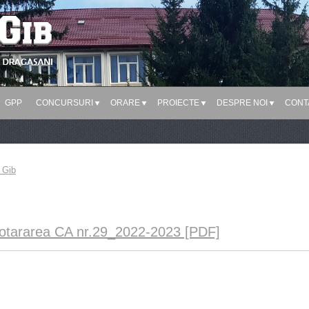
GPP
CONCURSURI
ORARE
PROIECTE
DESPRE NOI
CONT
 Gib
otararea CA nr.29_2022-2023 [PDF]