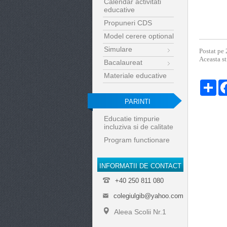
Calendar activitati
educative
Propuneri CDS
Model cerere optional
Simulare
Postat pe 
Aceasta st
Bacalaureat
Materiale educative
Par
PARINTI
Educatie timpurie
incluziva si de calitate
Program functionare
INFORMATII DE CONTACT
+40 250 811 080
colegiulgib@yahoo.com
Aleea Scolii Nr.1