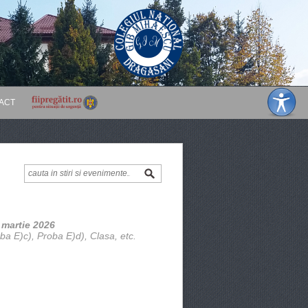
ACT
 martie 2026
ba E)c), Proba E)d), Clasa, etc.