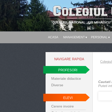
ACASA
MANAGEMENT
PERSONAL
NAVIGARE RAPIDA
Colegiul
PROFESORI
Materiale didactice
Cautati 
Diverse
Puteti i
ELEVI
Cerere invoire