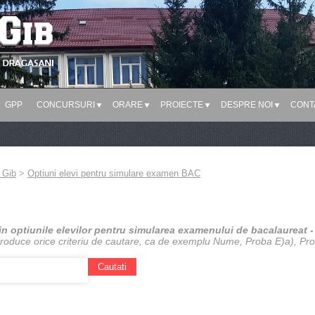
GPP
CONCURSURI
ORARE
PROIECTE
DESPRE NOI
CONT
 Gib
>
Optiuni elevi pentru simulare examen BAC
in optiunile elevilor pentru simularea examenului de bacalaureat -
ntroduce orice criteriu de cautare, ca de exemplu Nume, Proba E)a), Pro