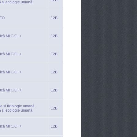
12B
ă și ecologie umană
TEO
12B
tică MI C/C++
12B
tică MI C/C++
12B
tică MI C/C++
12B
tică MI C/C++
12B
e și fiziologie umană,
12B
ă și ecologie umană
tică MI C/C++
12B