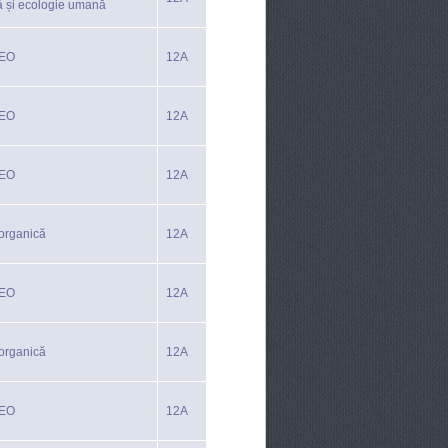
ă și ecologie umană
TEO
12A
TEO
12A
TEO
12A
organică
12A
TEO
12A
organică
12A
TEO
12A