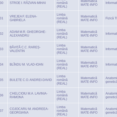
Matematică
30
STROE I. RĂZVAN-MIHAI
română
Informa
MATE-INFO
(REAL)
Limba
VREJEA F. ELENA-
Matematică
31
română
Fizică 
GABRIELA
MATE-INFO
(REAL)
Limba
ADAM M.R. GHEORGHE-
Matematică
32
română
Informa
ALEXANDRU
MATE-INFO
(REAL)
Limba
BĂVIȚĂ C.C. RAREȘ-
Matematică
33
română
Informa
VALENTIN
MATE-INFO
(REAL)
Limba
Matematică
34
BLÎNDU M. VLAD-IOAN
română
Informa
MATE-INFO
(REAL)
Limba
Matematică
Anatomi
35
BULETE C.O. ANDREI-DAVID
română
MATE-INFO
genetic
(REAL)
Limba
CHELCIOIU M.A. LAVINIA-
Matematică
Anatomi
36
română
RAMONA
MATE-INFO
genetic
(REAL)
Limba
COJOCARU M. ANDREEA-
Matematică
Anatomi
37
română
GEORGIANA
MATE-INFO
genetic
(REAL)