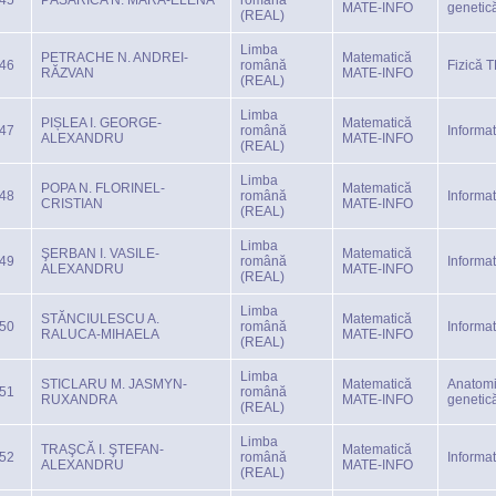
45
PĂSĂRICA N. MARA-ELENA
română
MATE-INFO
genetic
(REAL)
Limba
PETRACHE N. ANDREI-
Matematică
46
română
Fizică 
RĂZVAN
MATE-INFO
(REAL)
Limba
PIȘLEA I. GEORGE-
Matematică
47
română
Informa
ALEXANDRU
MATE-INFO
(REAL)
Limba
POPA N. FLORINEL-
Matematică
48
română
Informa
CRISTIAN
MATE-INFO
(REAL)
Limba
ŞERBAN I. VASILE-
Matematică
49
română
Informa
ALEXANDRU
MATE-INFO
(REAL)
Limba
STĂNCIULESCU A.
Matematică
50
română
Informa
RALUCA-MIHAELA
MATE-INFO
(REAL)
Limba
STICLARU M. JASMYN-
Matematică
Anatomi
51
română
RUXANDRA
MATE-INFO
genetic
(REAL)
Limba
TRAŞCĂ I. ŞTEFAN-
Matematică
52
română
Informa
ALEXANDRU
MATE-INFO
(REAL)