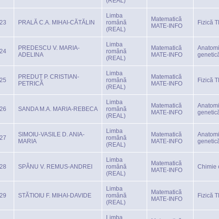
(REAL)
Limba
Matematică
23
PRALĂ C.A. MIHAI-CĂTĂLIN
română
Fizică 
MATE-INFO
(REAL)
Limba
PREDESCU V. MARIA-
Matematică
Anatomi
24
română
ADELINA
MATE-INFO
genetic
(REAL)
Limba
PREDUȚ P. CRISTIAN-
Matematică
25
română
Fizică 
PETRICĂ
MATE-INFO
(REAL)
Limba
Matematică
Anatomi
26
SANDA M.A. MARIA-REBECA
română
MATE-INFO
genetic
(REAL)
Limba
SIMOIU-VASILE D. ANIA-
Matematică
Anatomi
27
română
MARIA
MATE-INFO
genetic
(REAL)
Limba
Matematică
28
SPÂNU V. REMUS-ANDREI
română
Chimie 
MATE-INFO
(REAL)
Limba
Matematică
29
STĂTIOIU F. MIHAI-DAVIDE
română
Fizică 
MATE-INFO
(REAL)
Limba