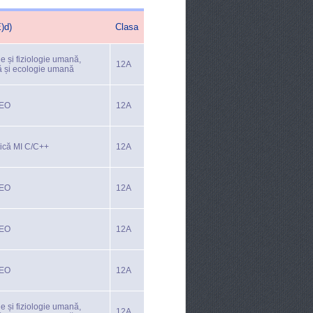
)d)
Clasa
e și fiziologie umană,
12A
ă și ecologie umană
TEO
12A
tică MI C/C++
12A
TEO
12A
TEO
12A
TEO
12A
e și fiziologie umană,
12A