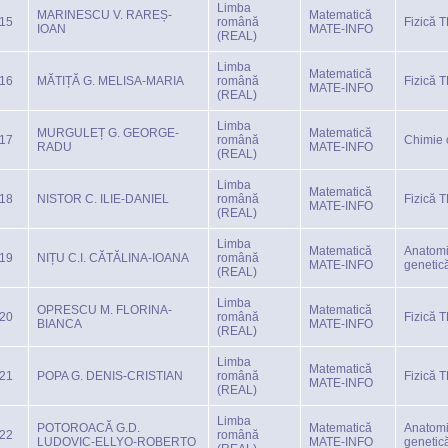
Limba
MARINESCU V. RAREȘ-
Matematică
15
română
Fizică 
IOAN
MATE-INFO
(REAL)
Limba
Matematică
16
MĂTIȚĂ G. MELISA-MARIA
română
Fizică 
MATE-INFO
(REAL)
Limba
MURGULEȚ G. GEORGE-
Matematică
17
română
Chimie 
RADU
MATE-INFO
(REAL)
Limba
Matematică
18
NISTOR C. ILIE-DANIEL
română
Fizică 
MATE-INFO
(REAL)
Limba
Matematică
Anatomi
19
NIȚU C.I. CĂTĂLINA-IOANA
română
MATE-INFO
genetic
(REAL)
Limba
OPRESCU M. FLORINA-
Matematică
20
română
Fizică 
BIANCA
MATE-INFO
(REAL)
Limba
Matematică
21
POPA G. DENIS-CRISTIAN
română
Fizică 
MATE-INFO
(REAL)
Limba
POTOROACĂ G.D.
Matematică
Anatomi
22
română
LUDOVIC-ELLYO-ROBERTO
MATE-INFO
genetic