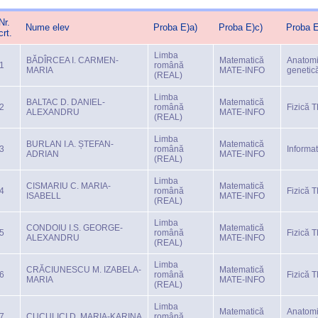
Nr.
Nume elev
Proba E)a)
Proba E)c)
Proba E
crt.
Limba
BĂDÎRCEA I. CARMEN-
Matematică
Anatomi
1
română
MARIA
MATE-INFO
genetic
(REAL)
Limba
BALTAC D. DANIEL-
Matematică
2
română
Fizică 
ALEXANDRU
MATE-INFO
(REAL)
Limba
BURLAN I.A. ȘTEFAN-
Matematică
3
română
Informa
ADRIAN
MATE-INFO
(REAL)
Limba
CISMARIU C. MARIA-
Matematică
4
română
Fizică 
ISABELL
MATE-INFO
(REAL)
Limba
CONDOIU I.S. GEORGE-
Matematică
5
română
Fizică 
ALEXANDRU
MATE-INFO
(REAL)
Limba
CRĂCIUNESCU M. IZABELA-
Matematică
6
română
Fizică 
MARIA
MATE-INFO
(REAL)
Limba
Matematică
Anatomi
7
CUCULICI D. MARIA-KARINA
română