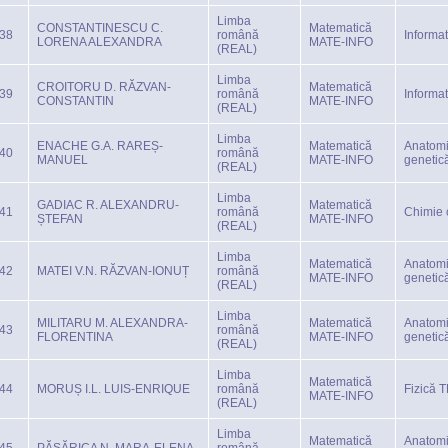
Limba
CONSTANTINESCU C.
Matematică
38
română
Informa
LORENA ALEXANDRA
MATE-INFO
(REAL)
Limba
CROITORU D. RĂZVAN-
Matematică
39
română
Informa
CONSTANTIN
MATE-INFO
(REAL)
Limba
ENACHE G.A. RAREȘ-
Matematică
Anatomi
40
română
MANUEL
MATE-INFO
genetic
(REAL)
Limba
GADIAC R. ALEXANDRU-
Matematică
41
română
Chimie 
ȘTEFAN
MATE-INFO
(REAL)
Limba
Matematică
Anatomi
42
MATEI V.N. RĂZVAN-IONUȚ
română
MATE-INFO
genetic
(REAL)
Limba
MILITARU M. ALEXANDRA-
Matematică
Anatomi
43
română
FLORENTINA
MATE-INFO
genetic
(REAL)
Limba
Matematică
44
MORUȘ I.L. LUIS-ENRIQUE
română
Fizică 
MATE-INFO
(REAL)
Limba
Matematică
Anatomi