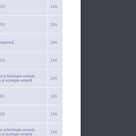
TEO
12A
TEO
12A
organică
12A
TEO
12A
e și fiziologie umană,
12A
ă și ecologie umană
TEO
12A
TEO
12A
e și fiziologie umană,
12A
ă și ecologie umană