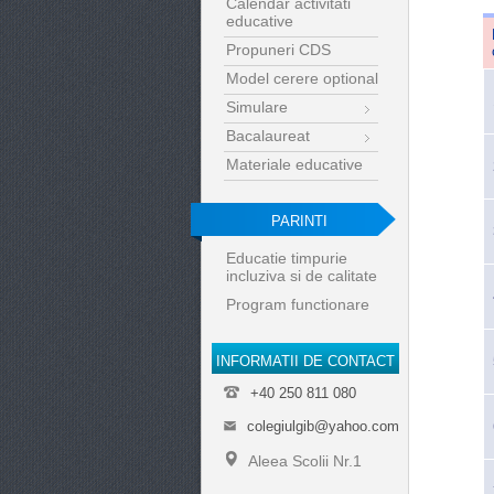
Calendar activitati
educative
Propuneri CDS
Model cerere optional
Simulare
Bacalaureat
Materiale educative
PARINTI
Educatie timpurie
incluziva si de calitate
Program functionare
INFORMATII DE CONTACT
+40 250 811 080
colegiulgib@yahoo.com
Aleea Scolii Nr.1