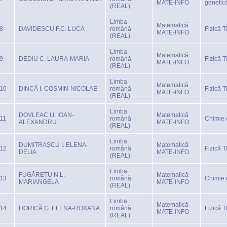
MATE-INFO
genetic
(REAL)
Limba
Matematică
8
DAVIDESCU F.C. LUCA
română
Fizică 
MATE-INFO
(REAL)
Limba
Matematică
9
DEDIU C. LAURA-MARIA
română
Fizică 
MATE-INFO
(REAL)
Limba
Matematică
10
DINCĂ I. COSMIN-NICOLAE
română
Fizică 
MATE-INFO
(REAL)
Limba
DOVLEAC I.I. IOAN-
Matematică
11
română
Chimie 
ALEXANDRU
MATE-INFO
(REAL)
Limba
DUMITRAȘCU I. ELENA-
Matematică
12
română
Fizică 
DELIA
MATE-INFO
(REAL)
Limba
FUGĂREȚU N.L.
Matematică
13
română
Chimie 
MARIANGELA
MATE-INFO
(REAL)
Limba
Matematică
14
HORICĂ G. ELENA-ROXANA
română
Fizică 
MATE-INFO
(REAL)