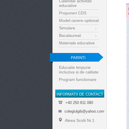
Calendar activitati
educative
Propuneri CDS
Model cerere optional
Simulare
Bacalaureat
Materiale educative
PARINTI
Educatie timpurie
incluziva si de calitate
Program functionare
INFORMATII DE CONTACT
+40 250 811 080
colegiulgib@yahoo.com
Aleea Scolii Nr.1