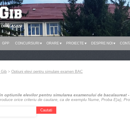
GPP
CONCURSURI
ORARE
PROIECTE
DESPRE NOI
CONT
 Gib
>
Optiuni elevi pentru simulare examen BAC
in optiunile elevilor pentru simularea examenului de bacalaureat -
ntroduce orice criteriu de cautare, ca de exemplu Nume, Proba E)a), Pro