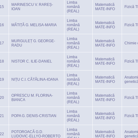
Limba
MARINESCU V. RAREȘ-
Matematică
15
română
Fizică 
IOAN
MATE-INFO
(REAL)
Limba
Matematică
16
MĂTIȚĂ G. MELISA-MARIA
română
Fizică 
MATE-INFO
(REAL)
Limba
MURGULEȚ G. GEORGE-
Matematică
17
română
Chimie 
RADU
MATE-INFO
(REAL)
Limba
Matematică
18
NISTOR C. ILIE-DANIEL
română
Fizică 
MATE-INFO
(REAL)
Limba
Matematică
Anatomi
19
NIȚU C.I. CĂTĂLINA-IOANA
română
MATE-INFO
genetic
(REAL)
Limba
OPRESCU M. FLORINA-
Matematică
20
română
Fizică 
BIANCA
MATE-INFO
(REAL)
Limba
Matematică
21
POPA G. DENIS-CRISTIAN
română
Fizică 
MATE-INFO
(REAL)
Limba
POTOROACĂ G.D.
Matematică
Anatomi
22
română
LUDOVIC-ELLYO-ROBERTO
MATE-INFO
genetic