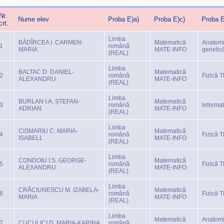
Nr.
Nume elev
Proba E)a)
Proba E)c)
Proba E
crt.
Limba
BĂDÎRCEA I. CARMEN-
Matematică
Anatomi
1
română
MARIA
MATE-INFO
genetic
(REAL)
Limba
BALTAC D. DANIEL-
Matematică
2
română
Fizică 
ALEXANDRU
MATE-INFO
(REAL)
Limba
BURLAN I.A. ȘTEFAN-
Matematică
3
română
Informa
ADRIAN
MATE-INFO
(REAL)
Limba
CISMARIU C. MARIA-
Matematică
4
română
Fizică 
ISABELL
MATE-INFO
(REAL)
Limba
CONDOIU I.S. GEORGE-
Matematică
5
română
Fizică 
ALEXANDRU
MATE-INFO
(REAL)
Limba
CRĂCIUNESCU M. IZABELA-
Matematică
6
română
Fizică 
MARIA
MATE-INFO
(REAL)
Limba
Matematică
Anatomi
7
CUCULICI D. MARIA-KARINA
română