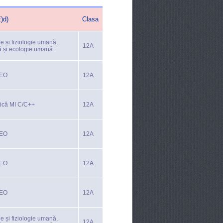
)d)
Clasa
e și fiziologie umană,
12A
ă și ecologie umană
TEO
12A
tică MI C/C++
12A
TEO
12A
TEO
12A
TEO
12A
e și fiziologie umană,
12A