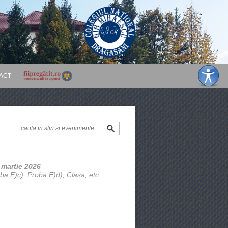
ACT
 martie 2026
ba E)c), Proba E)d), Clasa, etc.