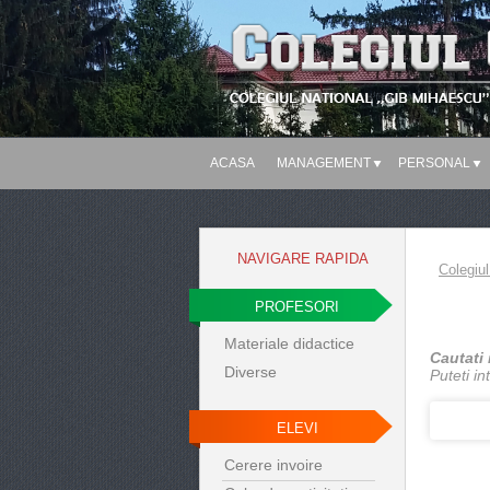
ACASA
MANAGEMENT
PERSONAL
NAVIGARE RAPIDA
Colegiul
PROFESORI
Materiale didactice
Cautati 
Diverse
Puteti i
ELEVI
Cerere invoire