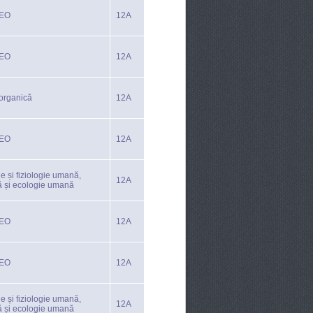
TEO
12A
TEO
12A
organică
12A
TEO
12A
e și fiziologie umană,
12A
ă și ecologie umană
TEO
12A
TEO
12A
e și fiziologie umană,
12A
ă și ecologie umană