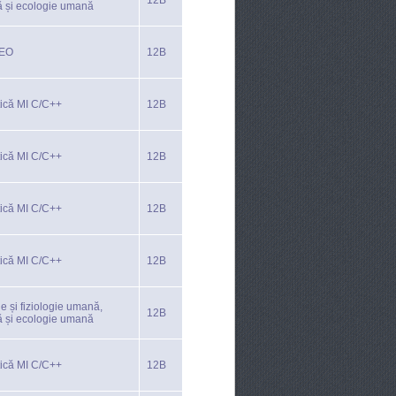
12B
ă și ecologie umană
TEO
12B
tică MI C/C++
12B
tică MI C/C++
12B
tică MI C/C++
12B
tică MI C/C++
12B
e și fiziologie umană,
12B
ă și ecologie umană
tică MI C/C++
12B