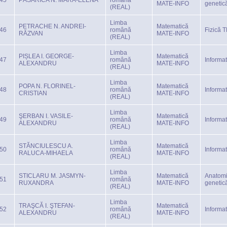
45
PĂSĂRICA N. MARA-ELENA
română
MATE-INFO
genetic
(REAL)
Limba
PETRACHE N. ANDREI-
Matematică
46
română
Fizică 
RĂZVAN
MATE-INFO
(REAL)
Limba
PIȘLEA I. GEORGE-
Matematică
47
română
Informa
ALEXANDRU
MATE-INFO
(REAL)
Limba
POPA N. FLORINEL-
Matematică
48
română
Informa
CRISTIAN
MATE-INFO
(REAL)
Limba
ŞERBAN I. VASILE-
Matematică
49
română
Informa
ALEXANDRU
MATE-INFO
(REAL)
Limba
STĂNCIULESCU A.
Matematică
50
română
Informa
RALUCA-MIHAELA
MATE-INFO
(REAL)
Limba
STICLARU M. JASMYN-
Matematică
Anatomi
51
română
RUXANDRA
MATE-INFO
genetic
(REAL)
Limba
TRAŞCĂ I. ŞTEFAN-
Matematică
52
română
Informa
ALEXANDRU
MATE-INFO
(REAL)