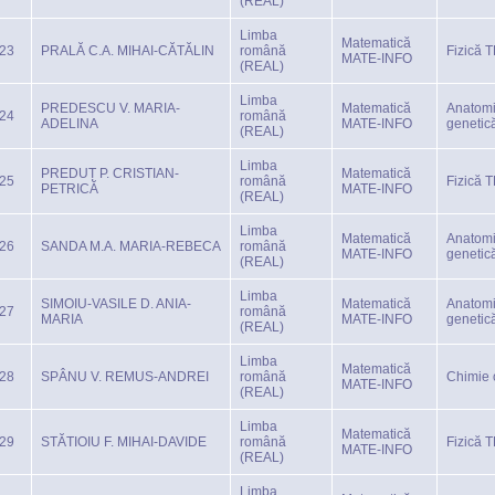
(REAL)
Limba
Matematică
23
PRALĂ C.A. MIHAI-CĂTĂLIN
română
Fizică 
MATE-INFO
(REAL)
Limba
PREDESCU V. MARIA-
Matematică
Anatomi
24
română
ADELINA
MATE-INFO
genetic
(REAL)
Limba
PREDUȚ P. CRISTIAN-
Matematică
25
română
Fizică 
PETRICĂ
MATE-INFO
(REAL)
Limba
Matematică
Anatomi
26
SANDA M.A. MARIA-REBECA
română
MATE-INFO
genetic
(REAL)
Limba
SIMOIU-VASILE D. ANIA-
Matematică
Anatomi
27
română
MARIA
MATE-INFO
genetic
(REAL)
Limba
Matematică
28
SPÂNU V. REMUS-ANDREI
română
Chimie 
MATE-INFO
(REAL)
Limba
Matematică
29
STĂTIOIU F. MIHAI-DAVIDE
română
Fizică 
MATE-INFO
(REAL)
Limba