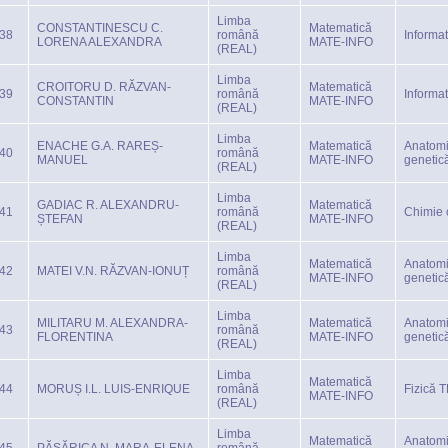
Limba
CONSTANTINESCU C.
Matematică
38
română
Informa
LORENA ALEXANDRA
MATE-INFO
(REAL)
Limba
CROITORU D. RĂZVAN-
Matematică
39
română
Informa
CONSTANTIN
MATE-INFO
(REAL)
Limba
ENACHE G.A. RAREȘ-
Matematică
Anatomi
40
română
MANUEL
MATE-INFO
genetic
(REAL)
Limba
GADIAC R. ALEXANDRU-
Matematică
41
română
Chimie 
ȘTEFAN
MATE-INFO
(REAL)
Limba
Matematică
Anatomi
42
MATEI V.N. RĂZVAN-IONUȚ
română
MATE-INFO
genetic
(REAL)
Limba
MILITARU M. ALEXANDRA-
Matematică
Anatomi
43
română
FLORENTINA
MATE-INFO
genetic
(REAL)
Limba
Matematică
44
MORUȘ I.L. LUIS-ENRIQUE
română
Fizică 
MATE-INFO
(REAL)
Limba
Matematică
Anatomi