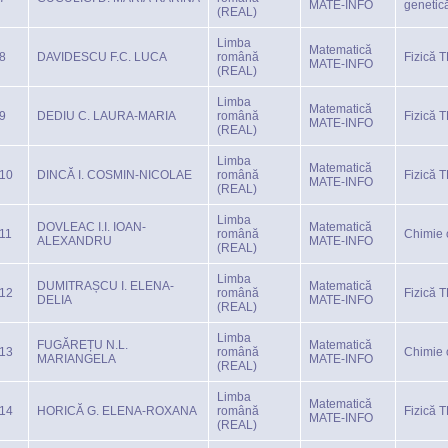
MATE-INFO
genetic
(REAL)
Limba
Matematică
8
DAVIDESCU F.C. LUCA
română
Fizică 
MATE-INFO
(REAL)
Limba
Matematică
9
DEDIU C. LAURA-MARIA
română
Fizică 
MATE-INFO
(REAL)
Limba
Matematică
10
DINCĂ I. COSMIN-NICOLAE
română
Fizică 
MATE-INFO
(REAL)
Limba
DOVLEAC I.I. IOAN-
Matematică
11
română
Chimie 
ALEXANDRU
MATE-INFO
(REAL)
Limba
DUMITRAȘCU I. ELENA-
Matematică
12
română
Fizică 
DELIA
MATE-INFO
(REAL)
Limba
FUGĂREȚU N.L.
Matematică
13
română
Chimie 
MARIANGELA
MATE-INFO
(REAL)
Limba
Matematică
14
HORICĂ G. ELENA-ROXANA
română
Fizică 
MATE-INFO
(REAL)