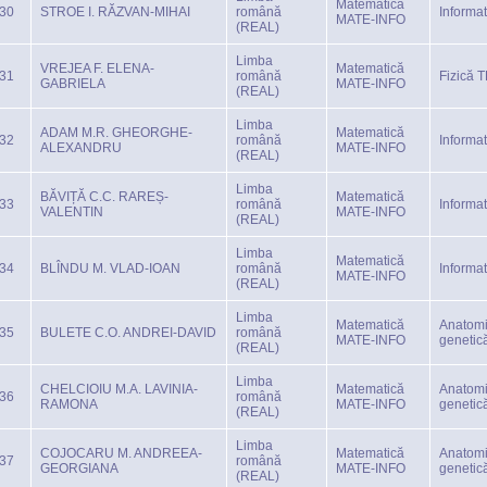
Matematică
30
STROE I. RĂZVAN-MIHAI
română
Informa
MATE-INFO
(REAL)
Limba
VREJEA F. ELENA-
Matematică
31
română
Fizică 
GABRIELA
MATE-INFO
(REAL)
Limba
ADAM M.R. GHEORGHE-
Matematică
32
română
Informa
ALEXANDRU
MATE-INFO
(REAL)
Limba
BĂVIȚĂ C.C. RAREȘ-
Matematică
33
română
Informa
VALENTIN
MATE-INFO
(REAL)
Limba
Matematică
34
BLÎNDU M. VLAD-IOAN
română
Informa
MATE-INFO
(REAL)
Limba
Matematică
Anatomi
35
BULETE C.O. ANDREI-DAVID
română
MATE-INFO
genetic
(REAL)
Limba
CHELCIOIU M.A. LAVINIA-
Matematică
Anatomi
36
română
RAMONA
MATE-INFO
genetic
(REAL)
Limba
COJOCARU M. ANDREEA-
Matematică
Anatomi
37
română
GEORGIANA
MATE-INFO
genetic
(REAL)