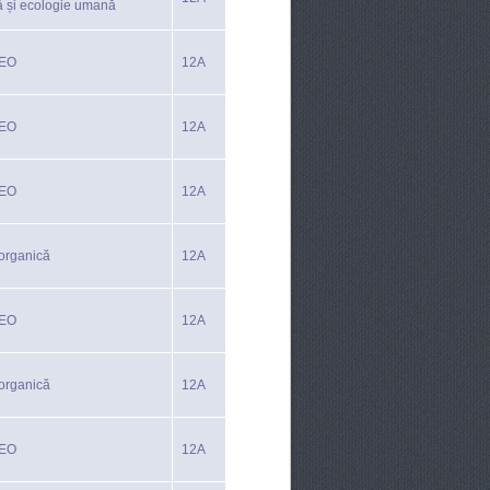
ă și ecologie umană
TEO
12A
TEO
12A
TEO
12A
organică
12A
TEO
12A
organică
12A
TEO
12A